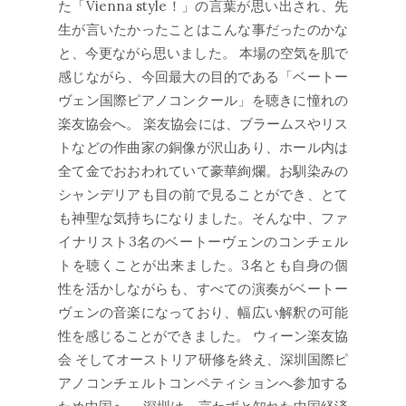
た「Vienna style！」の言葉が思い出され、先
生が言いたかったことはこんな事だったのかな
と、今更ながら思いました。 本場の空気を肌で
感じながら、今回最大の目的である「ベートー
ヴェン国際ピアノコンクール」を聴きに憧れの
楽友協会へ。 楽友協会には、ブラームスやリス
トなどの作曲家の銅像が沢山あり、ホール内は
全て金でおおわれていて豪華絢爛。お馴染みの
シャンデリアも目の前で見ることができ、とて
も神聖な気持ちになりました。そんな中、ファ
イナリスト3名のベートーヴェンのコンチェル
トを聴くことが出来ました。3名とも自身の個
性を活かしながらも、すべての演奏がベートー
ヴェンの音楽になっており、幅広い解釈の可能
性を感じることができました。 ウィーン楽友協
会 そしてオーストリア研修を終え、深圳国際ピ
アノコンチェルトコンペティションへ参加する