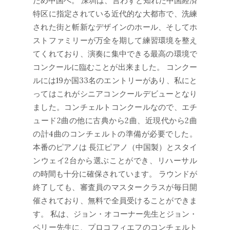
ため中国へ。 深圳は、言わずと知れた中国経済
特区に指定されている近代的な大都市で、洗練
された街と斬新なデザインのホール、そしてホ
ストファミリーが万全を期して練習環境を整え
てくれており、演奏に集中できる最高の環境で
コンクールに臨むことが出来ました。 コンクー
ルには19か国33名のエントリーがあり、私にと
ってはこれがシニアコンクールデビューとなり
ました。コンチェルトコンクールなので、エチ
ュード2曲の他に古典から2曲、近現代から2曲
の計4曲のコンチェルトの準備が必要でした。
本番のピアノは 長江ピアノ（中国製）とスタイ
ンウェイ2台から選ぶことができ、リハーサル
の時間も十分に確保されています。 ラウンドが
終了しても、審査員のマスタークラスが毎日開
催されており、無料で全員受けることができま
す。 私は、ジョン・オコーナー先生とジョン・
ペリー先生に、プロコフィエフのコンチェルト