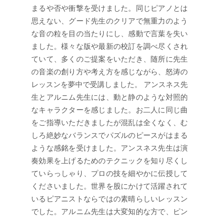
まるや否や衝撃を受けました。同じピアノとは
思えない、グード先生のクリアで無重力のよう
な音の粒を目の当たりにし、感動で言葉を失い
ました。様々な版や最新の校訂を調べ尽くされ
ていて、多くのご提案をいただき、随所に先生
の音楽の創り方や考え方を感じながら、怒涛の
レッスンを夢中で受講しました。 アンスネス先
生とアルニム先生には、動と静のような対照的
なキャラクターを感じました。お二人に同じ曲
をご指導いただきましたが混乱は全くなく、む
しろ絶妙なバランスでパズルのピースがはまる
ような感銘を受けました。アンスネス先生は演
奏効果を上げるためのテクニックを知り尽くし
ていらっしゃり、プロの技を細やかに伝授して
くださいました。世界を股にかけて活躍されて
いるピアニストならではの素晴らしいレッスン
でした。アルニム先生は大変知的な方で、ピン