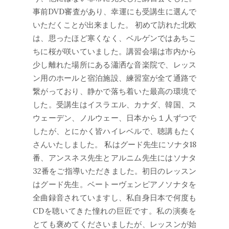
事前DVD審査があり、幸運にも受講生に選んで
いただくことが出来ました。 初めて訪れた北欧
は、思ったほど寒くなく、ベルゲンではあちこ
ちに桜が咲いていました。講習会場は市内から
少し離れた場所にある瀟洒な音楽院で、レッス
ン用のホールと宿泊施設、練習室が全て通路で
繋がっており、静かで落ち着いた最高の環境で
した。受講生はイスラエル、カナダ、韓国、ス
ウェーデン、ノルウェー、日本から１人ずつで
したが、とにかく皆ハイレベルで、聴講もたく
さんいたしました。 私はグード先生にソナタ18
番、アンスネス先生とアルニム先生にはソナタ
32番をご指導いただきました。初日のレッスン
はグード先生。ベートーヴェンピアノソナタを
全曲録音されていますし、私自身日本で何度も
CDを聴いてきた憧れの巨匠です。私の演奏を
とても褒めてくださいましたが、レッスンが始