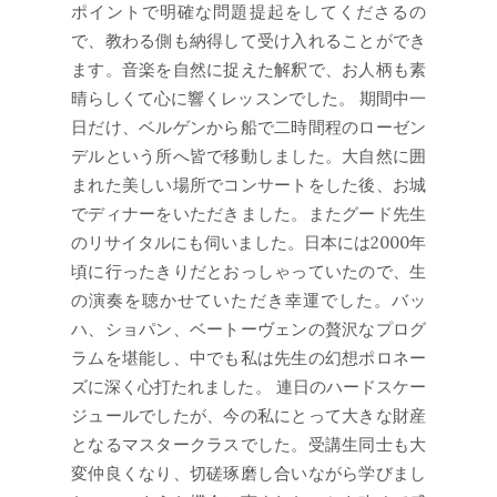
ポイントで明確な問題提起をしてくださるの
で、教わる側も納得して受け入れることができ
ます。音楽を自然に捉えた解釈で、お人柄も素
晴らしくて心に響くレッスンでした。 期間中一
日だけ、ベルゲンから船で二時間程のローゼン
デルという所へ皆で移動しました。大自然に囲
まれた美しい場所でコンサートをした後、お城
でディナーをいただきました。またグード先生
のリサイタルにも伺いました。日本には2000年
頃に行ったきりだとおっしゃっていたので、生
の演奏を聴かせていただき幸運でした。バッ
ハ、ショパン、ベートーヴェンの贅沢なプログ
ラムを堪能し、中でも私は先生の幻想ポロネー
ズに深く心打たれました。 連日のハードスケー
ジュールでしたが、今の私にとって大きな財産
となるマスタークラスでした。受講生同士も大
変仲良くなり、切磋琢磨し合いながら学びまし