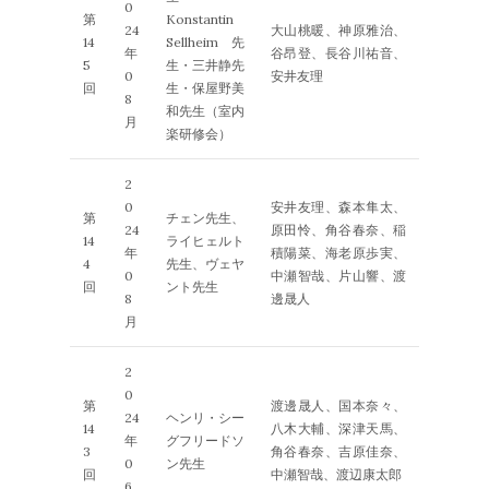
0
第
Konstantin
24
大山桃暖、神原雅治、
14
Sellheim先
年
谷昂登、長谷川祐音、
5
生・三井静先
0
安井友理
回
生・保屋野美
8
和先生（室内
月
楽研修会）
2
0
安井友理、森本隼太、
第
チェン先生、
24
原田怜、角谷春奈、稲
14
ライヒェルト
年
積陽菜、海老原歩実、
4
先生、ヴェヤ
0
中瀬智哉、片山響、渡
回
ント先生
8
邊晟人
月
2
0
第
渡邊晟人、国本奈々、
24
ヘンリ・シー
14
八木大輔、深津天馬、
年
グフリードソ
3
角谷春奈、吉原佳奈、
0
ン先生
回
中瀬智哉、渡辺康太郎
6