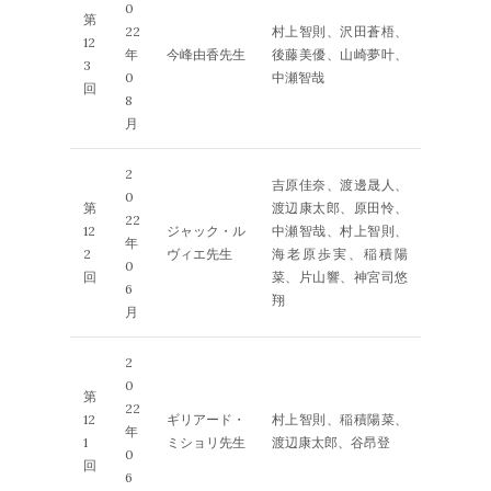
0
第
22
村上智則、沢田蒼梧、
12
年
今峰由香先生
後藤美優、山崎夢叶、
3
0
中瀬智哉
回
8
月
2
吉原佳奈、渡邊晟人、
0
第
渡辺康太郎、原田怜、
22
12
ジャック・ル
中瀬智哉、村上智則、
年
2
ヴィエ先生
海老原歩実、稲積陽
0
回
菜、片山響、神宮司悠
6
翔
月
2
0
第
22
12
ギリアード・
村上智則、稲積陽菜、
年
1
ミショリ先生
渡辺康太郎、谷昂登
0
回
6