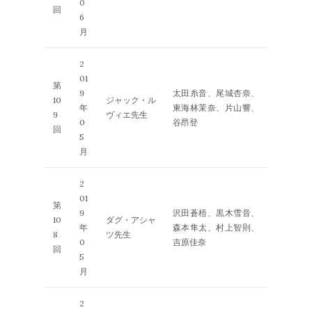
0
回
6
月
2
01
第
9
太田糸音、尾城杏奈、
10
ジャック・ル
年
東海林茉奈、片山響、
9
ヴィエ先生
0
谷昂登
回
5
月
2
01
第
9
沢田蒼梧、黒木雪音、
10
ダグ・アシャ
年
森本隼太、村上智則、
8
ツ先生
0
吉原佳奈
回
5
月
2