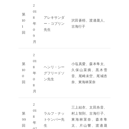
2
01
第
8
アレキサンダ
10
沢田蒼梧、渡邊晟人、
年
ー・コブリン
1
古海行子
0
先生
回
9
月
2
01
第
小塩真愛、森本隼太、
8
ヘンリ・シー
10
久保山菜摘、黒木雪
年
グフリードソ
0
音、尾崎未空、尾城杏
0
ン先生
回
奈、東海林茉奈
8
月
2
三上結衣、太田糸音、
01
第
ラルフ・ナッ
村上智則、古海行子、
8
99
トケンパー先
東海林茉奈、森本隼
年
回
生
太、片山響、渡邊晟
07