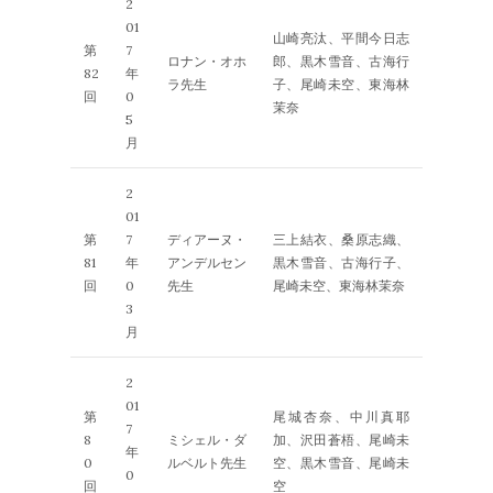
2
01
山崎亮汰、平間今日志
第
7
ロナン・オホ
郎、黒木雪音、古海行
82
年
ラ先生
子、尾崎未空、東海林
回
0
茉奈
5
月
2
01
第
7
ディアーヌ・
三上結衣、桑原志織、
81
年
アンデルセン
黒木雪音、古海行子、
回
0
先生
尾崎未空、東海林茉奈
3
月
2
01
第
尾城杏奈、中川真耶
7
8
ミシェル・ダ
加、沢田蒼梧、尾崎未
年
0
ルベルト先生
空、黒木雪音、尾崎未
0
回
空