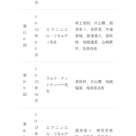
月
2
0
村上智則、片山響、国
第
22
エマニュエ
本奈々、谷昂登、中瀬
12
年
ル・リモルデ
智哉、渡邊晟人、原田
0
0
ィ先生
怜、稲積陽菜、山崎夢
回
3
叶、吉原佳奈
月
2
第
0
ラルフ・ナッ
11
22
原田怜、片山響、稲積
トケンパー先
9
年
陽菜、海老原歩実
生
回
01
月
2
0
第
21
エマニュエ
11
国本奈々、神宮司悠
年
ル・リモルデ