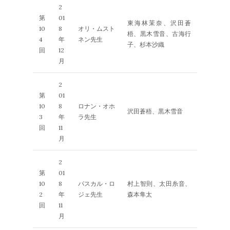
2
第
01
東海林茉奈、沢田蒼
10
8
オリ・ムスト
梧、黒木雪音、古海行
4
年
ネン先生
子、杉本沙織
回
12
月
2
第
01
10
8
ロナン・オホ
沢田蒼梧、黒木雪音
3
年
ラ先生
回
11
月
2
第
01
10
8
パスカル・ロ
村上智則、太田糸音、
2
年
ジェ先生
森本隼太
回
11
月