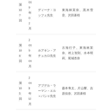
01
第
9
10
ディーナ・ヨ
東海林茉奈、黒木雪
年
7
ッフェ先生
音、沢田蒼梧
0
回
2
月
2
第
01
古海行子、東海林茉
10
9
ホアキン・ア
奈、村上智則、水本明
6
年
チュカロ先生
莉、尾城杏奈
回
01
月
2
第
01
アブデル・ラ
10
8
森本隼太、片山響、吉
ーマン・エル
5
年
原佳奈、沢田蒼梧
＝バシャ先生
回
12
月