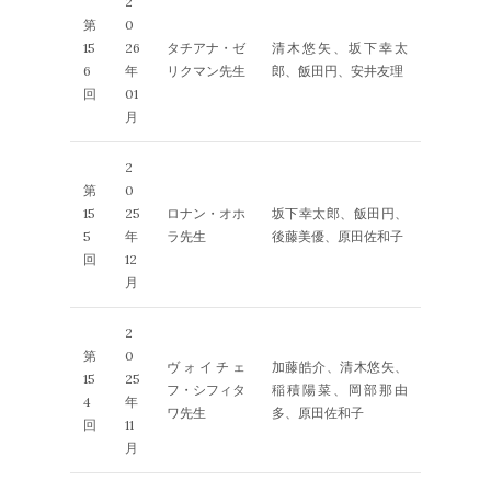
2
第
0
15
26
タチアナ・ゼ
清木悠矢、坂下幸太
6
年
リクマン先生
郎、飯田円、安井友理
回
01
月
2
第
0
15
25
ロナン・オホ
坂下幸太郎、飯田円、
5
年
ラ先生
後藤美優、原田佐和子
回
12
月
2
第
0
ヴォイチェ
加藤皓介、清木悠矢、
15
25
フ・シフィタ
稲積陽菜、岡部那由
4
年
ワ先生
多、原田佐和子
回
11
月