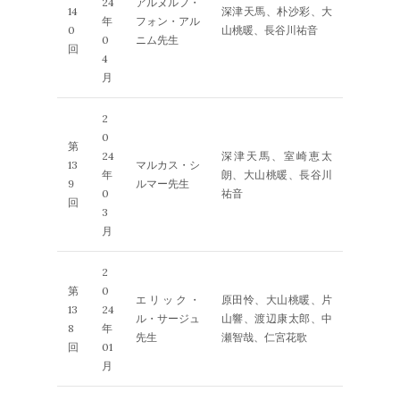
24
アルヌルフ・
14
深津天馬、朴沙彩、大
年
フォン・アル
0
山桃暖、長谷川祐音
0
ニム先生
回
4
月
2
0
第
24
深津天馬、室崎恵太
13
マルカス・シ
年
朗、大山桃暖、長谷川
9
ルマー先生
0
祐音
回
3
月
2
第
0
エリック・
原田怜、大山桃暖、片
13
24
ル・サージュ
山響、渡辺康太郎、中
8
年
先生
瀬智哉、仁宮花歌
回
01
月