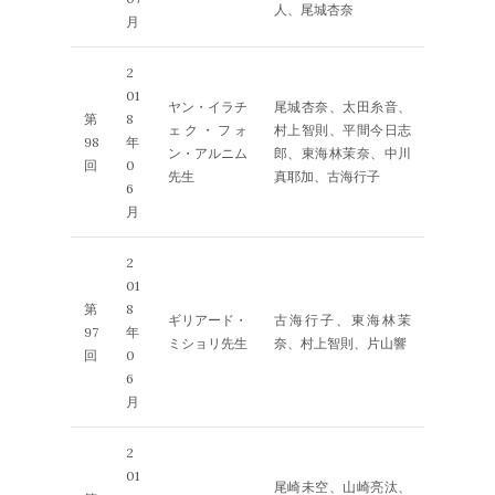
人、尾城杏奈
月
2
01
ヤン・イラチ
尾城杏奈、太田糸音、
第
8
ェク・フォ
村上智則、平間今日志
98
年
ン・アルニム
郎、東海林茉奈、中川
回
0
先生
真耶加、古海行子
6
月
2
01
第
8
ギリアード・
古海行子、東海林茉
97
年
ミショリ先生
奈、村上智則、片山響
回
0
6
月
2
01
尾崎未空、山崎亮汰、