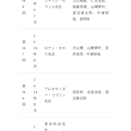
14
ジャック・ル
大山桃暖、仁宮花歌、
年
8
ヴィエ先生
後藤美優、山﨑夢叶、
0
回
渡辺康太郎、中瀬智
2
哉、原田怜
月
2
第
0
14
24
ロナン・オホ
片山響、山﨑夢叶、安
7
年
ラ先生
井友理、中瀬智哉
回
11
月
2
第
0
アレキサンダ
14
24
原田怜、吉原佳奈、渡
ー・コブリン
6
年
辺康太郎
先生
回
11
月
青木尚佳先
2
生・