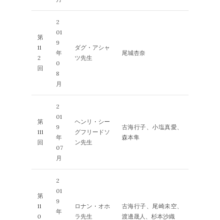
2
01
第
9
11
ダグ・アシャ
年
尾城杏奈
2
ツ先生
0
回
8
月
2
01
第
ヘンリ・シー
9
古海行子、小塩真愛、
111
グフリードソ
年
森本隼
回
ン先生
07
月
2
01
第
9
11
ロナン・オホ
古海行子、尾崎未空、
年
0
ラ先生
渡邊晟人、杉本沙織