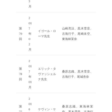
3
月
2
01
第
7
山崎亮汰、黒木雪音、
イゴール・ロ
79
年
古海行子、尾崎未空、
ーマ先生
回
0
東海林茉奈
2
月
2
01
第
エリック・タ
7
桑原志織、黒木雪音、
78
ヴァッシェル
年
古海行子、尾城杏奈
回
ナ先生
01
月
2
01
第
桑原志織、東海林茉
6
ケヴィン・ケ
77
奈、黒木雪音、古海行