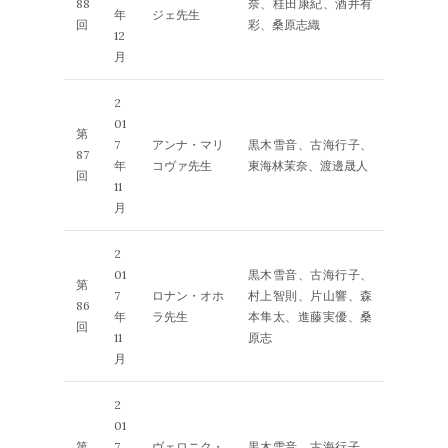
88
奈、桂田康紀、酒井有
年
ジェ先生
回
彩、桑原志織
12
月
2
01
第
7
アンナ・マリ
黒木雪音、古海行子、
87
年
コヴァ先生
東海林茉奈、渡邊晟人
回
11
月
2
01
黒木雪音、古海行子、
第
7
ロナン・オホ
村上智則、片山響、森
86
年
ラ先生
本隼太、進藤実優、桑
回
11
原志
月
2
01
第
7
ヴェロニク・
黒木雪音、古海行子、