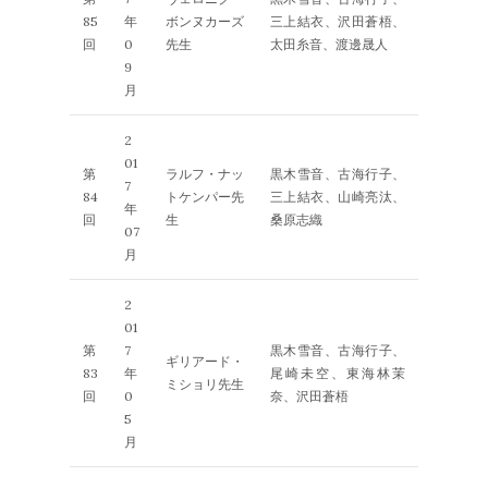
85
年
ボンヌカーズ
三上結衣、沢田蒼梧、
回
0
先生
太田糸音、渡邊晟人
9
月
2
01
第
ラルフ・ナッ
黒木雪音、古海行子、
7
84
トケンパー先
三上結衣、山崎亮汰、
年
回
生
桑原志織
07
月
2
01
第
7
黒木雪音、古海行子、
ギリアード・
83
年
尾崎未空、東海林茉
ミショリ先生
回
0
奈、沢田蒼梧
5
月