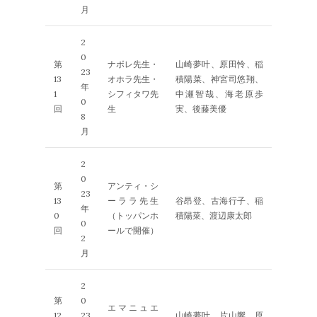
月
2
0
第
ナボレ先生・
山崎夢叶、原田怜、稲
23
13
オホラ先生・
積陽菜、神宮司悠翔、
年
1
シフィタワ先
中瀬智哉、海老原歩
0
回
生
実、後藤美優
8
月
2
0
第
アンティ・シ
23
13
ーララ先生
谷昂登、古海行子、稲
年
0
（トッパンホ
積陽菜、渡辺康太郎
0
回
ールで開催）
2
月
2
第
0
エマニュエ
12
23
山崎夢叶、片山響、原