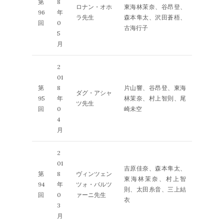
第
8
ロナン・オホ
東海林茉奈、谷昂登、
96
年
ラ先生
森本隼太、沢田蒼梧、
回
0
古海行子
5
月
2
01
第
8
片山響、谷昂登、東海
ダグ・アシャ
95
年
林茉奈、村上智則、尾
ツ先生
回
0
崎未空
4
月
2
01
吉原佳奈、森本隼太、
第
8
ヴィンツェン
東海林茉奈、村上智
94
年
ツォ・バルツ
則、太田糸音、三上結
回
0
ァーニ先生
衣
3
月