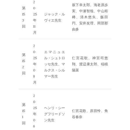
2
坂下幸太郎、海老原歩
第
0
実、中瀬智哉、中山裕
15
25
ジャック・ル
稀、清木悠矢、飯田
3
年
ヴィエ先生
円、安井友理、岡部那
回
11
由多
月
2
0
エマニュエ
第
25
ル・シュトロ
仁宮花歌、神宮司悠
15
年
ッセ先生、マ
翔、渡辺康太郎、稲積
2
0
ルクス・シル
陽菜
回
8
マー先生
月
2
0
第
25
ヘンリ・シー
15
仁宮花歌、原田怜、角
年
グフリードソ
1
谷春奈
0
ン先生
回
6