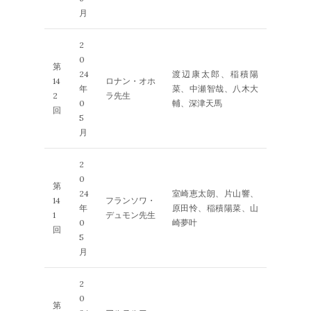
月
2
0
第
24
渡辺康太郎、稲積陽
14
ロナン・オホ
年
菜、中瀬智哉、八木大
2
ラ先生
0
輔、深津天馬
回
5
月
2
0
第
24
室崎恵太朗、片山響、
14
フランソワ・
年
原田怜、稲積陽菜、山
1
デュモン先生
0
崎夢叶
回
5
月
2
0
第