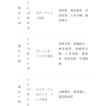
2
第
0
原田怜、角谷春奈、吉
13
23
ダグ・アシャ
原佳奈、八木大輔、森
4
年
ツ先生
本隼太
回
10
月
2
0
深津天馬、加藤皓介、
第
23
角谷春奈、室崎恵太
13
アレッシオ・
年
朗、仁宮花歌、原田
3
バックス先生
0
怜、安井友理、中瀬智
回
9
哉
月
2
0
第
23
ルイス・フェ
13
山崎夢叶、渡邊晟人、
年
ルナンド・ペ
2
渡辺康太郎
0
レス先生
回
9