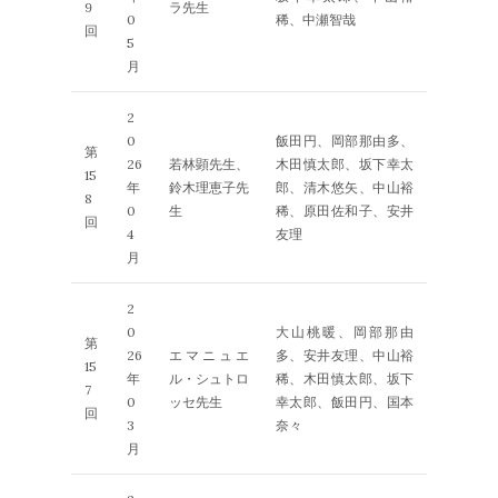
9
ラ先生
0
稀、中瀬智哉
回
5
月
2
0
飯田円、岡部那由多、
第
26
若林顕先生、
木田慎太郎、坂下幸太
15
年
鈴木理恵子先
郎、清木悠矢、中山裕
8
0
生
稀、原田佐和子、安井
回
4
友理
月
2
0
大山桃暖、岡部那由
第
26
エマニュエ
多、安井友理、中山裕
15
年
ル・シュトロ
稀、木田慎太郎、坂下
7
0
ッセ先生
幸太郎、飯田円、国本
回
3
奈々
月