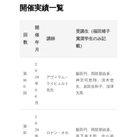
開催実績一覧
開
受講生（福田靖子
回
催
講師
賞奨学生のみ記
数
年
載）
月
2
0
第
飯田円、岡部那由多、
26
アヴィラム・
16
神宮司悠翔、清木悠
年
ライヒェルト
0
矢、原田佐和子、深津
0
先生
回
天馬
6
月
2
0
第
26
飯田円、岡部那由多、
15
ロナン・オホ
年
坂下幸太郎、中山裕