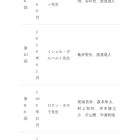
8
翔、谷昂登、渡邊晟人
0
ィ先生
回
9
月
2
0
2
第
0
ミシェル・ダ
117
亀井聖矢、渡邊晟人
年
ルベルト先生
回
0
2
月
2
第
01
尾城杏奈、森本隼太、
11
9
ロナン・オホ
村上智則、岸本隆之
6
年
ラ先生
介、片山響、中瀬智哉
回
12
月
2