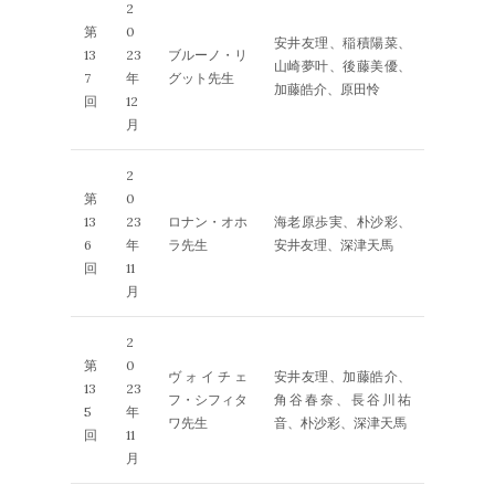
2
第
0
安井友理、稲積陽菜、
13
23
ブルーノ・リ
山崎夢叶、後藤美優、
7
年
グット先生
加藤皓介、原田怜
回
12
月
2
第
0
13
23
ロナン・オホ
海老原歩実、朴沙彩、
6
年
ラ先生
安井友理、深津天馬
回
11
月
2
第
0
ヴォイチェ
安井友理、加藤皓介、
13
23
フ・シフィタ
角谷春奈、長谷川祐
5
年
ワ先生
音、朴沙彩、深津天馬
回
11
月