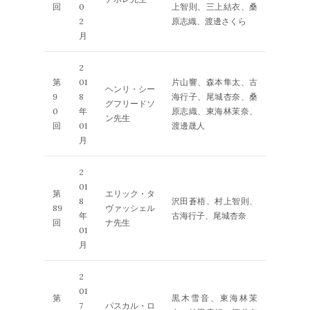
回
0
上智則、三上結衣、桑
2
原志織、渡邊さくら
月
2
第
01
片山響、森本隼太、古
ヘンリ・シー
9
8
海行子、尾城杏奈、桑
グフリードソ
0
年
原志織、東海林茉奈、
ン先生
回
01
渡邊晟人
月
2
01
第
エリック・タ
8
沢田蒼梧、村上智則、
89
ヴァッシェル
年
古海行子、尾城杏奈
回
ナ先生
01
月
2
01
第
黒木雪音、東海林茉
7
パスカル・ロ