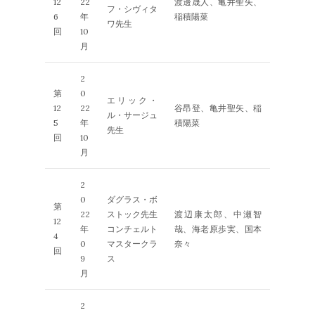
12
22
渡邊晟人、亀井聖矢、
フ・シヴィタ
6
年
稲積陽菜
ワ先生
回
10
月
2
第
0
エリック・
12
22
谷昂登、亀井聖矢、稲
ル・サージュ
5
年
積陽菜
先生
回
10
月
2
0
ダグラス・ボ
第
22
ストック先生
渡辺康太郎、中瀬智
12
年
コンチェルト
哉、海老原歩実、国本
4
0
マスタークラ
奈々
回
9
ス
月
2