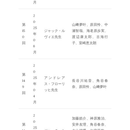
月
2
0
第
山﨑夢叶、原田怜、中
25
15
ジャック・ル
瀬智哉、海老原歩実、
年
0
ヴィエ先生
渡辺康太郎、古海行
0
回
子、室崎恵太朗
6
月
2
0
第
25
アンドレア
14
長谷川祐音、角谷春
年
ス・フローリ
9
奈、原田怜、山﨑夢叶
0
ッヒ先生
回
4
月
2
加藤皓介、神原雅治、
0
第
安井友理、角谷春奈、
25