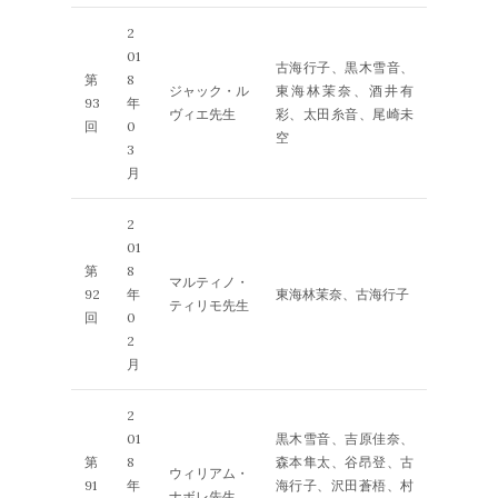
2
01
古海行子、黒木雪音、
第
8
ジャック・ル
東海林茉奈、酒井有
93
年
ヴィエ先生
彩、太田糸音、尾崎未
回
0
空
3
月
2
01
第
8
マルティノ・
92
年
東海林茉奈、古海行子
ティリモ先生
回
0
2
月
2
01
黒木雪音、吉原佳奈、
第
8
森本隼太、谷昂登、古
ウィリアム・
91
年
海行子、沢田蒼梧、村
ナボレ先生