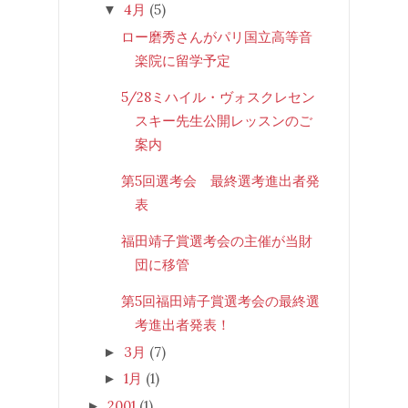
4月
(5)
▼
ロー磨秀さんがパリ国立高等音
楽院に留学予定
5/28ミハイル・ヴォスクレセン
スキー先生公開レッスンのご
案内
第5回選考会 最終選考進出者発
表
福田靖子賞選考会の主催が当財
団に移管
第5回福田靖子賞選考会の最終選
考進出者発表！
3月
(7)
►
1月
(1)
►
2001
(1)
►