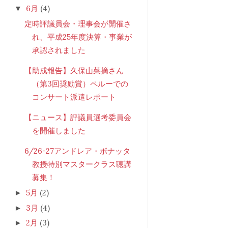
6月
(4)
▼
定時評議員会・理事会が開催さ
れ、平成25年度決算・事業が
承認されました
【助成報告】久保山菜摘さん
（第3回奨励賞）ペルーでの
コンサート派遣レポート
【ニュース】評議員選考委員会
を開催しました
6/26-27アンドレア・ボナッタ
教授特別マスタークラス聴講
募集！
5月
(2)
►
3月
(4)
►
2月
(3)
►