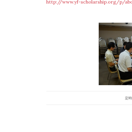
http://www.yf-scholarship.org/p/ab
定時