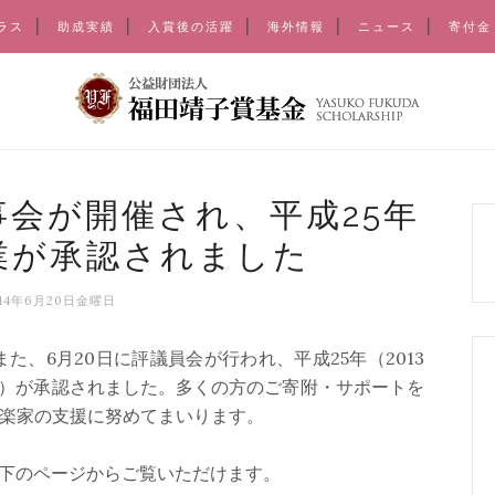
ラス
助成実績
入賞後の活躍
海外情報
ニュース
寄付金
会が開催され、平成25年
業が承認されました
014年6月20日金曜日
また、6月20日に評議員会が行われ、平成25年（2013
）が承認されました。多くの方のご寄附・サポートを
音楽家の支援に努めてまいります。
以下のページからご覧いただけます。