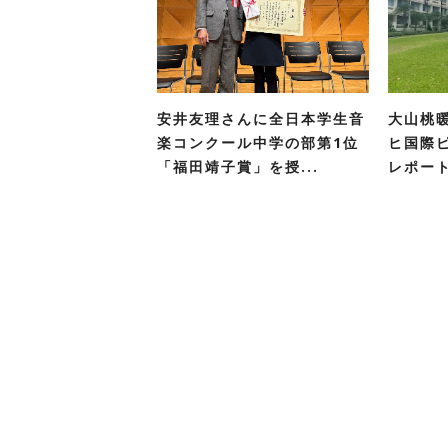
安井友理さんに全日本学生音
大山桃
楽コンクール中学の部第1位
ヒ国際
「福田靖子賞」を授...
レポー