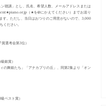
ッスン聴講」とし、氏名、希望人数、メールアドレスまたは
t★piano.or.jp（★を@にかえてください）までお送り
す。ただし、当日はおつりのご用意がないので、3,000
持ちください。
靖子賞選考会第3位）
ナ特級銀賞）
フィの舞姫たち」「アナカプリの丘」、同第2集より「オン
ナG級ベスト賞）