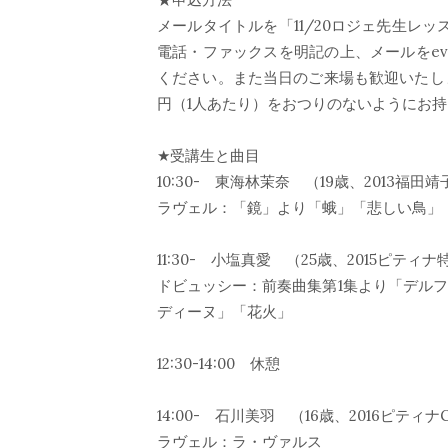
メールタイトルを「11/20ロジェ先生レ
電話・ファックスを明記の上、メールをeven
ください。また当日のご来場も歓迎いたしま
円（1人あたり）をおつりのないようにお
★受講生と曲目
10:30- 東海林茉奈 （19歳、2013福田
ラヴェル：「鏡」より「蛾」「悲しい鳥」
11:30- 小塩真愛 （25歳、2015ピティ
ドビュッシー：前奏曲集第1集より「デル
ディーヌ」「花火」
12:30-14:00 休憩
14:00- 石川美羽 （16歳、2016ピティ
ラヴェル：ラ・ヴァルス