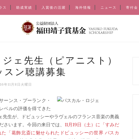
ラス
助成実績
入賞後の活躍
海外情報
ニュース
寄付金
・ロジェ先生（ピアニスト）
ッスン聴講募集
016年11月8日火曜日
サーンス・プーランク・
レベルの評価を得てきた
ェ先生が、ドビュッシーやラヴェルのフランス音楽の奥義
ださいます。今回の来日では、
11月19日（土）に「すみだ
れた「葛飾北斎に魅せられたドビュッシーの世界 パスカ