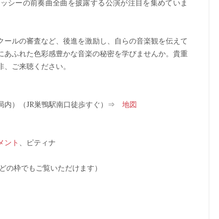
ュッシーの前奏曲全曲を披露する公演が注目を集めていま
クールの審査など、後進を激励し、自らの音楽観を伝えて
にあふれた色彩感豊かな音楽の秘密を学びませんか。貴重
非、ご来聴ください。
局内）（JR巣鴨駅南口徒歩すぐ）⇒
地図
メント
、ピティナ
ではどの枠でもご覧いただけます）