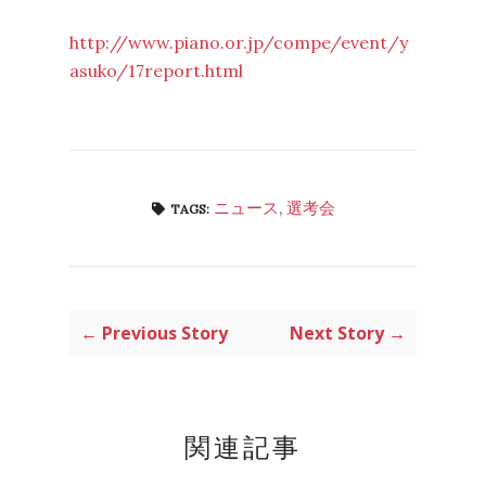
http://www.piano.or.jp/compe/event/y
asuko/17report.html
ニュース
,
選考会
TAGS:
← Previous Story
Next Story →
関連記事